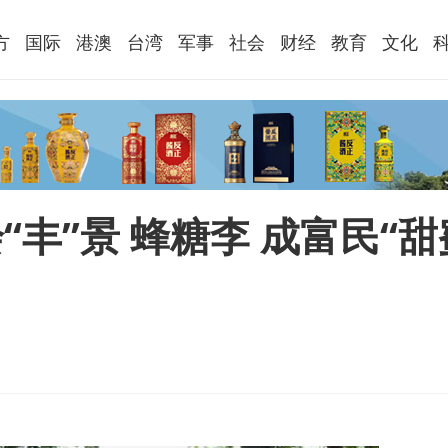
方
国际
港澳
台湾
军事
社会
财经
教育
文化
丰”景 蜂糖李 成富民“甜