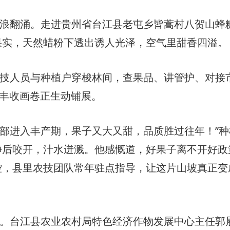
浪翻涌。走进贵州省台江县老屯乡皆蒿村八贺山蜂
果实，天然蜡粉下透出诱人光泽，空气里甜香四溢。
技人员与种植户穿梭林间，查果品、讲管护、对接
的丰收画卷正生动铺展。
全部进入丰产期，果子又大又甜，品质胜过往年！”种
净后咬开，汁水迸溅。他感慨道，好果子离不开好政
控，县里农技团队常年驻点指导，让这片山坡真正变
。台江县农业农村局特色经济作物发展中心主任郭