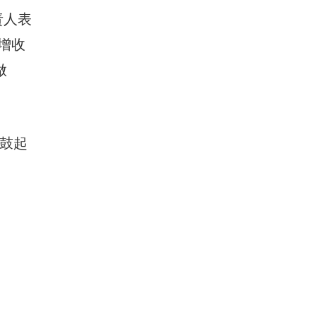
责人表
增收
做
地鼓起