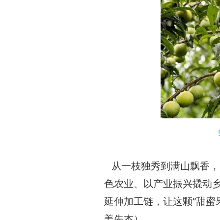
从一枝独秀到满山飘香，
色农业、以产业振兴撬动
延伸加工链，让这颗“甜蜜
姜先杰）