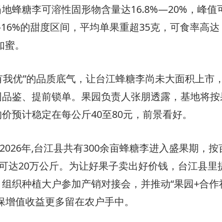
地蜂糖李可溶性固形物含量达16.8%—20%，峰值
—16%的甜度区间，平均单果重超35克，可食率高达
如蜜。
有我优”的品质底气，让台江蜂糖李尚未大面积上市
园品鉴、提前锁单。果园负责人张朋透露，基地将按
价预计稳定在每公斤40至80元，前景看好。
026年,台江县共有300余亩蜂糖李进入盛果期，按
量可达20万公斤。为让好果子卖出好价钱，台江县里
组织种植大户参加产销对接会，并推动“果园+合作
保增值收益更多留在农户手中。