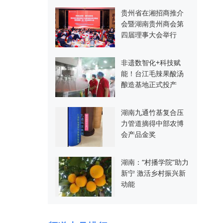
贵州省在湘招商推介
会暨湖南贵州商会第
四届理事大会举行
非遗数智化+科技赋
能！台江毛辣果酸汤
酿造基地正式投产
湖南九通竹基复合压
力管道摘得中部农博
会产品金奖
湖南：“村播学院”助力
新宁 激活乡村振兴新
动能