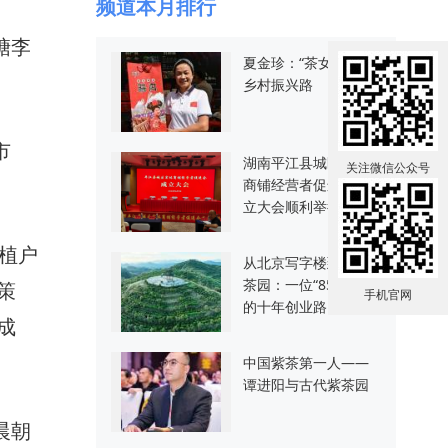
频道本月排行
糖李
夏金珍：“茶女腊肉”的
乡村振兴路
市
湖南平江县城区实体
关注微信公众号
商铺经营者促进会成
立大会顺利举行
植户
从北京写字楼到保靖
茶园：一位“85后”姑娘
策
手机官网
的十年创业路
成
中国紫茶第一人——
谭进阳与古代紫茶园
晨朝