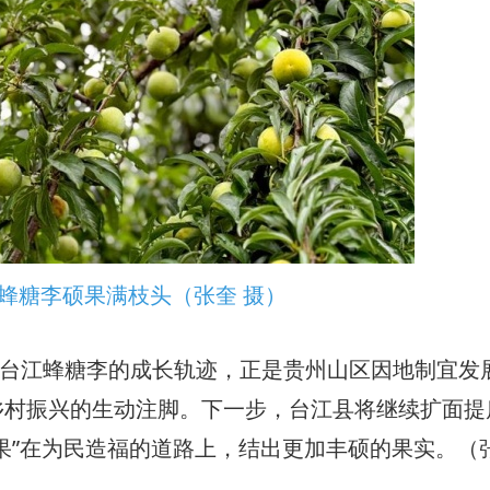
蜂糖李硕果满枝头（张奎 摄）
台江蜂糖李的成长轨迹，正是贵州山区因地制宜发
乡村振兴的生动注脚。下一步，台江县将继续扩面提
果”在为民造福的道路上，结出更加丰硕的果实。（