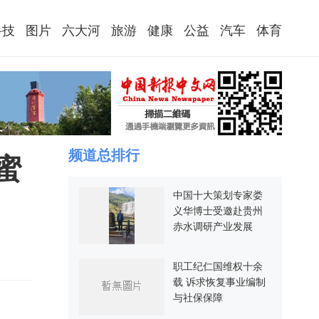
科技
图片
六大河
旅游
健康
公益
汽车
体育
频道总排行
蜜
中国十大策划专家娄
义华博士受邀赴贵州
赤水调研产业发展
职工纪仁国维权十余
载 诉求恢复事业编制
与社保保障