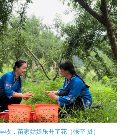
丰收，苗家姑娘乐开了花（张奎 摄）