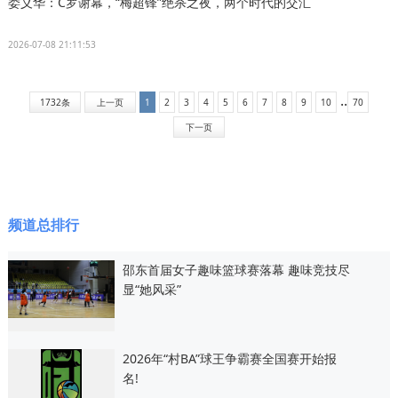
娄义华：C罗谢幕，“梅超锋”绝杀之夜，两个时代的交汇
2026-07-08 21:11:53
..
1732条
上一页
1
2
3
4
5
6
7
8
9
10
70
下一页
频道总排行
邵东首届女子趣味篮球赛落幕 趣味竞技尽
显“她风采”
2026年“村BA”球王争霸赛全国赛开始报
名!