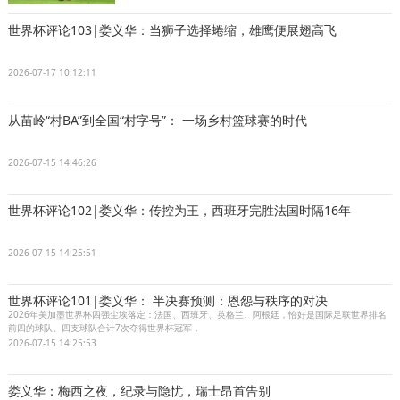
世界杯评论103|娄义华：当狮子选择蜷缩，雄鹰便展翅高飞
2026-07-17 10:12:11
从苗岭“村BA”到全国“村字号”： 一场乡村篮球赛的时代
2026-07-15 14:46:26
世界杯评论102|娄义华：传控为王，西班牙完胜法国时隔16年
2026-07-15 14:25:51
世界杯评论101|娄义华： 半决赛预测：恩怨与秩序的对决
2026年美加墨世界杯四强尘埃落定：法国、西班牙、英格兰、阿根廷，恰好是国际足联世界排名
前四的球队。四支球队合计7次夺得世界杯冠军，
2026-07-15 14:25:53
娄义华：梅西之夜，纪录与隐忧，瑞士昂首告别