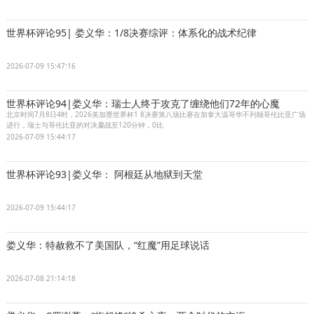
世界杯评论95| 娄义华：1/8决赛综评：体系化的战术纪律
2026-07-09 15:47:16
世界杯评论94|娄义华：瑞士人终于攻克了缠绕他们72年的心魔
北京时间7月8日4时，2026美加墨世界杯1 8决赛第八场比赛在加拿大温哥华不列颠哥伦比亚广场
进行，瑞士与哥伦比亚的对决鏖战至120分钟，0比
2026-07-09 15:44:17
世界杯评论93|娄义华： 阿根廷从地狱到天堂
2026-07-09 15:44:17
娄义华：特赦救不了美国队，“红魔”用足球说话
2026-07-08 21:14:18