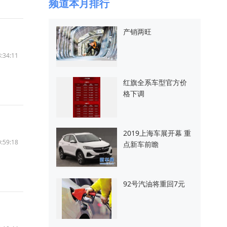
频道本月排行
产销两旺
:34:11
红旗全系车型官方价
格下调
2019上海车展开幕 重
:59:18
点新车前瞻
92号汽油将重回7元