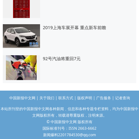
2019上海车展开幕 重点新车前瞻
92号汽油将重回7元
中国新报中文网
|
关于我们
|
联系方式
|
版权声明
|
广告服务
|
记者查询
本站所刊登的中国新报中文网各种新闻﹑信息和各种专题专栏资料，均为中国新报中
文网版权所有，转载请尊重版权，注明来源。
© 中国新报中文网 版权所有
国际标准刊号：ISSN 2663-6662
新闻爆料2201784530@qq.com