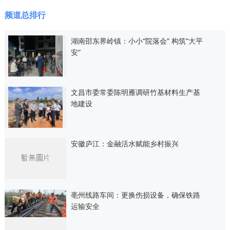
频道总排行
湖南邵东界岭镇：小小“院落会” 构筑“大平
安”
文昌市委常委陈明雁调研竹基材料生产基
地建设
安徽庐江：金融活水赋能乡村振兴
亳州线路车间：更换伤损设备，确保铁路
运输安全