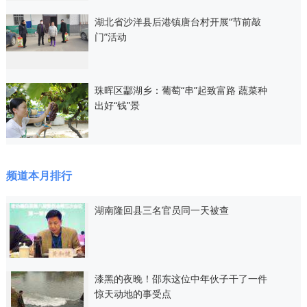
湖北省沙洋县后港镇唐台村开展“节前敲
门”活动
珠晖区酃湖乡：葡萄“串”起致富路 蔬菜种
出好“钱”景
频道本月排行
湖南隆回县三名官员同一天被查
漆黑的夜晚！邵东这位中年伙子干了一件
惊天动地的事受点