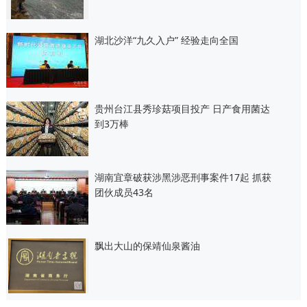
湖北沙洋“九久入户” 经验走向全国
贵州台江县秀珍菇项目投产 日产食用菌达
到3万棒
湖南宜章破获涉黑涉恶刑事案件17起 抓获
团伙成员43名
飘出大山的保靖仙泉酱油