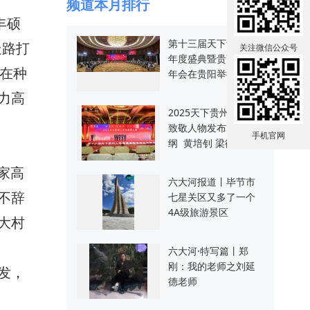
频道本月排行
丰硕
第十三届天下贵州人
走路打
关注微信公众号
年度盛典暨贵商总会
，在种
年会在贵阳举行
力高
2025天下贵州人年度
致敬人物发布：王志
手机官网
纲 黄培钊 梁衡
家高
六大河报道丨毕节市
不辞
七星关区又多了一个
4A级旅游景区
大村
六大河·特写篇丨郑
刚：我的老师之刘延
发，
德老师