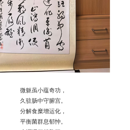
微躯虽小蕴奇功，
久驻肠中守腑宫。
分解食糜增运化，
平衡菌群息郁忡。