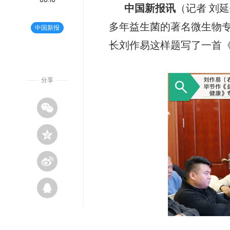
中国新报
讯
（记者 刘
多年益生菌的著名微生物
中国新报
长刘作易这样题写了一首
分享