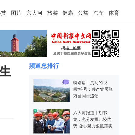
科技
图片
六大河
旅游
健康
公益
汽车
体育
频道总排行
生
特别篇丨贵商的“太
极”符号：共产党员张
万登同志追记
六大河报道丨胡书
龙：充分发挥比较优
势 凝心聚力狠抓落实