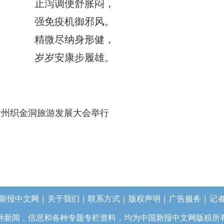
止泻调便舒胀闷，
强免疫机御邪风。
精微尽纳身形健，
岁岁安康步履雄。
6贵州织金洞旅游发展大会举行
新报中文网
|
关于我们
|
联系方式
|
版权声明
|
广告服务
|
记
种新闻﹑信息和各种专题专栏资料，均为中国新报中文网版权所