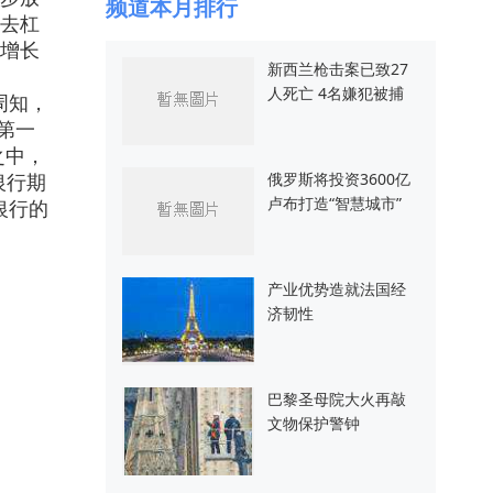
频道本月排行
去杠
增长
新西兰枪击案已致27
人死亡 4名嫌犯被捕
周知，
第一
之中，
俄罗斯将投资3600亿
银行期
卢布打造“智慧城市”
银行的
产业优势造就法国经
济韧性
巴黎圣母院大火再敲
文物保护警钟