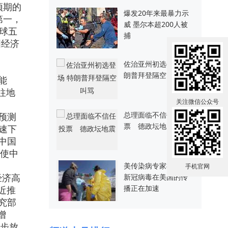
预期的
爆发20年来最暴力示
第一，
威 墨尔本超200人被
全球五
捕
国经济
佐治亚州初选登场 特
朗普拜登隔空叫骂
能
往地
关注微信公众号
总理面临不信任投
并预测
票 德政坛地震
增速下
中国
使中
美传染病专家福奇：
手机官网
新冠病毒在美国的传
经济高
播正在加速
近推
究部
增
步放