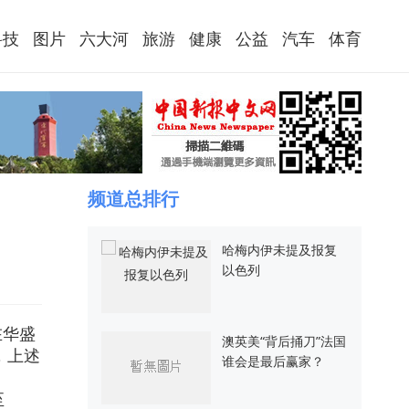
科技
图片
六大河
旅游
健康
公益
汽车
体育
频道总排行
哈梅内伊未提及报复
以色列
在华盛
澳英美“背后捅刀”法国
，上述
谁会是最后赢家？
至