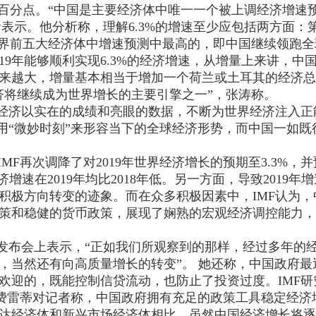
.1个百分点。“中国是主要经济体中唯一一个被上调经济增速
者表示。他分析称，理解6.3%的增速至少应包括两方面：
19年世界前五大经济体中增速预测中最高的，即中国继续领跑
19年能够顺利实现6.3%的经济增速，从增量上来讲，中
来越大，增量基本相当于增加一个荷兰或土耳其的经济总
济将继续成为世界增长的主要引擎之一”，张涛称。
中国经济以实在的成绩和亮眼的数据，不断为世界经济注入正
次用“微妙时刻”来形容当下的全球经济形势，而中国一如既
MF再次调降了对2019年世界经济增长的预期至3.3%，
增速在2019年均比2018年低。另一方面，导致2019年
积极方向转变的迹象。而在众多积极因素中，IMF认为，
策和稳健的货币政策，展现了娴熟的宏观经济调控能力，
者发布会上表示，“正如我们所观察到的那样，经过多年的
，当然还有向高质量增长的转变”。 她还称，中国政府最
欢迎的，既能控制信贷流动，也防止了投资过度。IMF研
—费雷蒂对记者称，中国政府拥有充足的政策工具稳定经济
达经济体和新兴市场经济体相比，虽然中国经济增长将逐