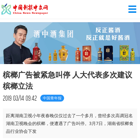
槟榔广告被紧急叫停 人大代表多次建议
槟榔立法
2019
03/14
09:42
中国青年报
距离湖南卫视小年夜春晚仅仅过去了一个多月，曾经多次高调冠名
湖南卫视晚会的槟榔，便遭遇了广告叫停。3月7日，湖南省槟榔食
品行业协会下发