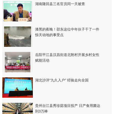
湖南隆回县三名官员同一天被查
漆黑的夜晚！邵东这位中年伙子干了一件
惊天动地的事受点
岳阳平江县汉昌街道北附村开展乡村女性
赋能活动
湖北沙洋“九久入户” 经验走向全国
贵州台江县秀珍菇项目投产 日产食用菌达
到3万棒