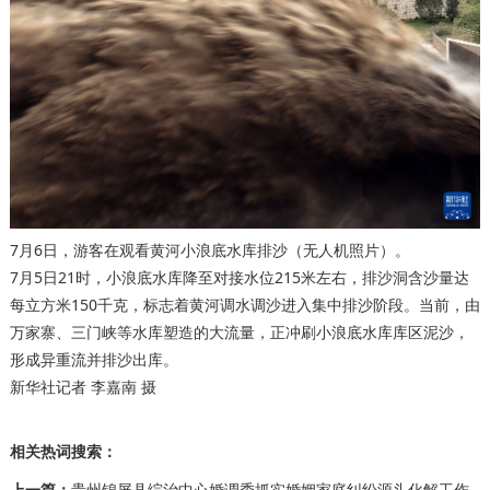
7月6日，游客在观看黄河小浪底水库排沙（无人机照片）。
7月5日21时，小浪底水库降至对接水位215米左右，排沙洞含沙量达
每立方米150千克，标志着黄河调水调沙进入集中排沙阶段。当前，由
万家寨、三门峡等水库塑造的大流量，正冲刷小浪底水库库区泥沙，
形成异重流并排沙出库。
新华社记者 李嘉南 摄
相关热词搜索：
上一篇：
贵州锦屏县综治中心婚调委抓实婚姻家庭纠纷源头化解工作