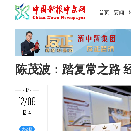
首页
要闻
陈茂波：踏复常之路 
2022
12/06
12:14
大公报