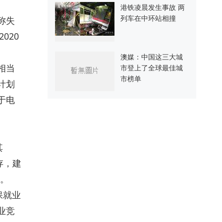
港铁凌晨发生事故 两
列车在中环站相撞
称失
020
澳媒：中国这三大城
相当
市登上了全球最佳城
市榜单
计划
于电
其
存，建
。
保就业
业竞