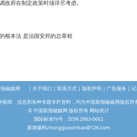
调政府在制定政策时须详尽考虑。
的根本法 是治国安邦的总章程
新报融媒网
|
关于我们
|
联系方式
|
版权声明
|
广告服务
|
记
长沙绿茶
China tea exporter
种新闻﹑信息和各种专题专栏资料，均为中国新报融媒网版权所
© 中国新报融媒网 版权所有
网站统计
国际标准刊号：ISSN 2663-6662
新闻爆料zhongguoxinbao@126.com