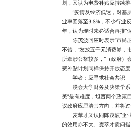
划，又认为电费补贴应持续推
“疫情及经济低迷，对基层
业率回落至3.8%，不少行业
年，认为现时未必适合再推“保
陈茂波回应时表示“市民压
不错，“发放五千元消费券，
所牵涉公帑较多，“（政府）
费补贴计划同样保持开放态度
学者：应寻求社会共识
浸会大学财务及决策学系副
美”是有难度，坦言两个政策
议政府应厘清其方向，并将过
麦萃才又认同陈茂波“企业请
的效用亦不大。麦萃才质问指