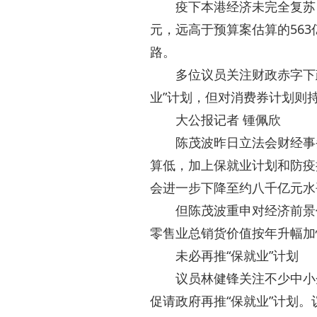
疫下本港经济未完全 复苏，
元，远高于预算案估算的56
路。
多位议员关注财政赤字下政
业”计划，但对消费券计划则
大公报记者 锺佩欣
陈茂波昨日立法会财经事务
算低，加上保就业计划和防疫
会进一步下降至约八千亿元水
但陈茂波重申对经济前景仍
零售业总销货价值按年升幅加
未必再推“保就业”计划
议员林健锋关注不少中小企
促请政府再推“保就业”计划