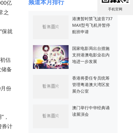
频道本月排行
00亿
手机官网
常之
港澳暂时禁飞波音737
MAX型号飞机并暂停
“保就
航班申请
国家电影局出台措施
支持港澳电影业在内
初估
地进一步发展
政储备
香港将委任专员统筹
管理粤港澳大湾区发
0月份
展办公室
澳门举行中华经典诵
读展演会
”，
费券计