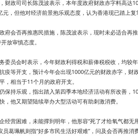
财政司司长陈茂波表示，本年度政府财政赤字料高达10
3亿元，但他对经济前景抱乐观态度，认为香港现已踏上复
府会否再推惠民措施，陈茂波表示，现时未必适合再推
持开放审慎态度。
委员会时表示，今年财政利得税和薪俸税税收，均较年
抗疫等开支，预计今年会出现1000亿元的财政赤字，财
平，相当于11个月的政府开支。
保持乐观，指出踏入第四季本地经济活动有所改善，1
快，他又期望陆续举办大型活动可有助刺激消费。
经营困难，未能撑到明年，他形容“死了才给氧气都无用
。议员葛珮帆则指“好多市民生活好艰难”，问及会否再推消