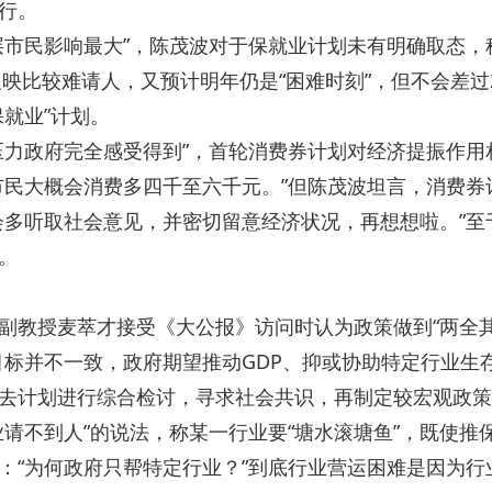
行。
市民影响最大”，陈茂波对于保就业计划未有明确取态，
反映比较难请人，又预计明年仍是“困难时刻”，但不会差过2
就业”计划。
力政府完全感受得到”，首轮消费券计划对经济提振作用
市民大概会消费多四千至六千元。”但陈茂波坦言，消费券
会多听取社会意见，并密切留意经济状况，再想想啦。”至
。
教授麦萃才接受《大公报》访问时认为政策做到“两全
目标并不一致，政府期望推动GDP、抑或协助特定行业生
去计划进行综合检讨，寻求社会共识，再制定较宏观政策
不到人”的说法，称某一行业要“塘水滚塘鱼”，既使推
：“为何政府只帮特定行业？”到底行业营运困难是因为行