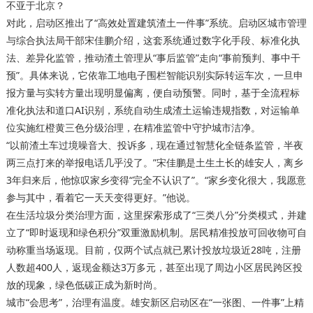
不亚于北京？
对此，启动区推出了“高效处置建筑渣土一件事”系统。启动区城市管理
与综合执法局干部宋佳鹏介绍，这套系统通过数字化手段、标准化执
法、差异化监管，推动渣土管理从“事后监管”走向“事前预判、事中干
预”。具体来说，它依靠工地电子围栏智能识别实际转运车次，一旦申
报方量与实转方量出现明显偏离，便自动预警。同时，基于全流程标
准化执法和道口AI识别，系统自动生成渣土运输违规指数，对运输单
位实施红橙黄三色分级治理，在精准监管中守护城市洁净。
“以前渣土车过境噪音大、投诉多，现在通过智慧化全链条监管，半夜
两三点打来的举报电话几乎没了。”宋佳鹏是土生土长的雄安人，离乡
3年归来后，他惊叹家乡变得“完全不认识了”。“家乡变化很大，我愿意
参与其中，看着它一天天变得更好。”他说。
在生活垃圾分类治理方面，这里探索形成了“三类八分”分类模式，并建
立了“即时返现和绿色积分”双重激励机制。居民精准投放可回收物可自
动称重当场返现。目前，仅两个试点就已累计投放垃圾近28吨，注册
人数超400人，返现金额达3万多元，甚至出现了周边小区居民跨区投
放的现象，绿色低碳正成为新时尚。
城市“会思考”，治理有温度。雄安新区启动区在“一张图、一件事”上精