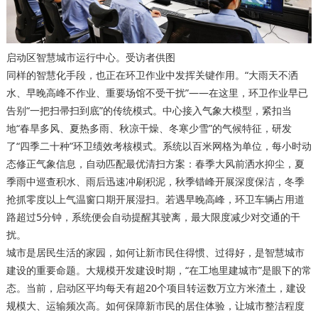
启动区智慧城市运行中心。受访者供图
同样的智慧化手段，也正在环卫作业中发挥关键作用。“大雨天不洒
水、早晚高峰不作业、重要场馆不受干扰”——在这里，环卫作业早已
告别“一把扫帚扫到底”的传统模式。中心接入气象大模型，紧扣当
地“春旱多风、夏热多雨、秋凉干燥、冬寒少雪”的气候特征，研发
了“四季二十种”环卫绩效考核模式。系统以百米网格为单位，每小时动
态修正气象信息，自动匹配最优清扫方案：春季大风前洒水抑尘，夏
季雨中巡查积水、雨后迅速冲刷积泥，秋季错峰开展深度保洁，冬季
抢抓零度以上气温窗口期开展湿扫。若遇早晚高峰，环卫车辆占用道
路超过5分钟，系统便会自动提醒其驶离，最大限度减少对交通的干
扰。
城市是居民生活的家园，如何让新市民住得惯、过得好，是智慧城市
建设的重要命题。大规模开发建设时期，“在工地里建城市”是眼下的常
态。当前，启动区平均每天有超20个项目转运数万立方米渣土，建设
规模大、运输频次高。如何保障新市民的居住体验，让城市整洁程度