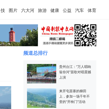
科技
图片
六大河
旅游
健康
公益
汽车
体育
频道总排行
贵州台江：“万人唱响
翁你河”苗歌对唱震撼
上演
来开屯苗寨的梯田
上，参加一场千年不
变的“开秧门”活动