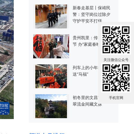
新春走基层丨保靖民
警：坚守岗位过除夕
守护平安不打烊
贵州凯里：传非遗春
节 办“家庭春晚”
关注微信公众号
列车上的小年给旅客
送“马福”
初冬里的文昌宫：叠
手机官网
翠流金间藏文脉