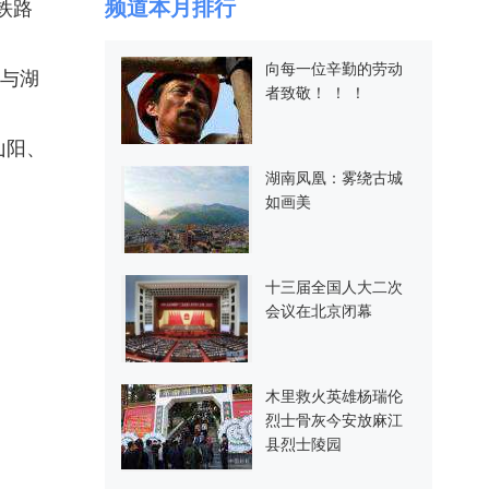
频道本月排行
铁路
向每一位辛勤的劳动
与湖
者致敬！ ！ ！
山阳、
湖南凤凰：雾绕古城
如画美
十三届全国人大二次
会议在北京闭幕
木里救火英雄杨瑞伦
烈士骨灰今安放麻江
县烈士陵园