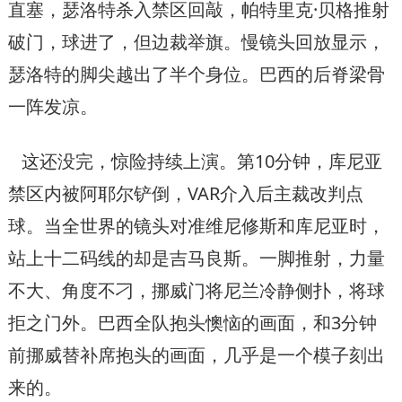
直塞，瑟洛特杀入禁区回敲，帕特里克·贝格推射
破门，球进了，但边裁举旗。慢镜头回放显示，
瑟洛特的脚尖越出了半个身位。巴西的后脊梁骨
一阵发凉。
这还没完，惊险持续上演。第10分钟，库尼亚
禁区内被阿耶尔铲倒，VAR介入后主裁改判点
球。当全世界的镜头对准维尼修斯和库尼亚时，
站上十二码线的却是吉马良斯。一脚推射，力量
不大、角度不刁，挪威门将尼兰冷静侧扑，将球
拒之门外。巴西全队抱头懊恼的画面，和3分钟
前挪威替补席抱头的画面，几乎是一个模子刻出
来的。