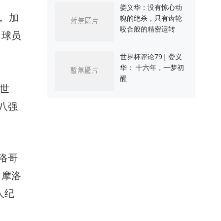
娄义华：没有惊心动
。加
魄的绝杀，只有齿轮
咬合般的精密运转
，球员
世界杯评论79| 娄义
华： 十六年，一梦初
醒
世
八强
洛哥
，摩洛
人纪