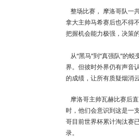
整场比赛， 摩洛哥队一共
拿大主帅马希赛后也不得不
把握机会能力极强，决策的
从“黑马”到“真强队”的
界。但彼时外界仍有声音
的成绩，让所有质疑烟消
摩洛哥主帅瓦赫比赛后直言
时，他们会意识到这是一支
哥目前世界杯累计淘汰赛已
录。