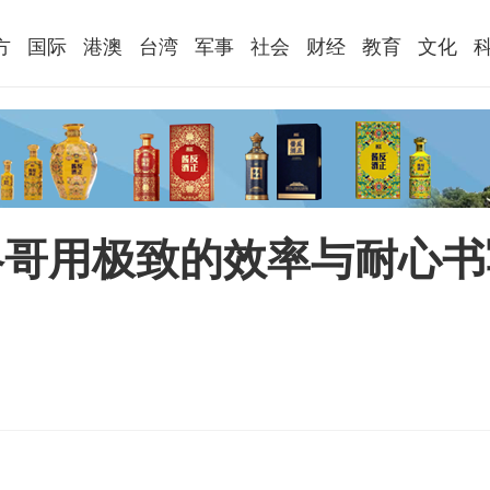
方
国际
港澳
台湾
军事
社会
财经
教育
文化
洛哥用极致的效率与耐心书