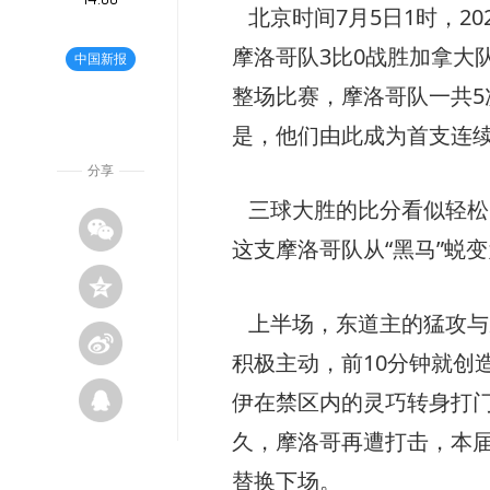
北京时间7月5日1时，20
摩洛哥队3比0战胜加拿大
中国新报
整场比赛，摩洛哥队一共5
是，他们由此成为首支连
分享
三球大胜的比分看似轻松
这支摩洛哥队从“黑马”蜕
上半场，东道主的猛攻与
积极主动，前10分钟就创
伊在禁区内的灵巧转身打
久，摩洛哥再遭打击，本届
替换下场。