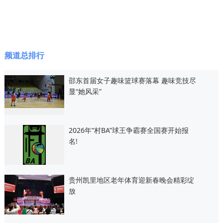
频道总排行
邵东首届女子趣味篮球赛落幕 趣味竞技尽
显“她风采”
2026年“村BA”球王争霸赛全国赛开始报
名!
贵州凯里地区老年体育迎新春晚会精彩绽
放