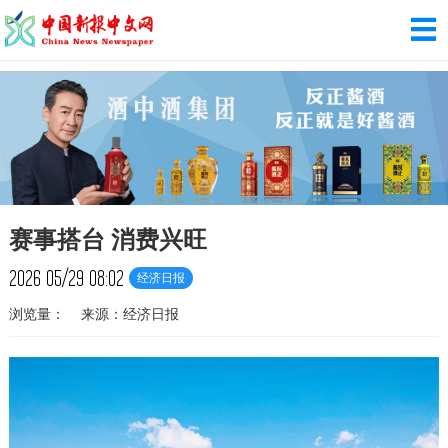
赛事搭台 消费兴旺
2026
05/29
08:02
经济日报
浏览量：
来源：经济日报