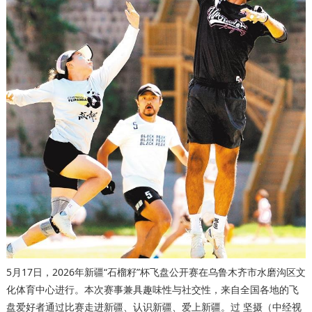
5月17日，2026年新疆“石榴籽”杯飞盘公开赛在乌鲁木齐市水磨沟区文
化体育中心进行。本次赛事兼具趣味性与社交性，来自全国各地的飞
盘爱好者通过比赛走进新疆、认识新疆、爱上新疆。过 坚摄（中经视