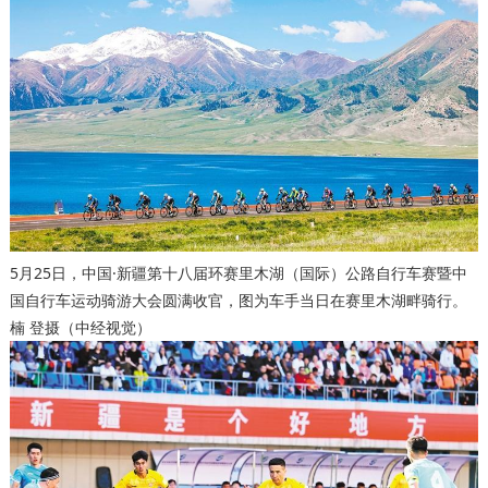
5月25日，中国·新疆第十八届环赛里木湖（国际）公路自行车赛暨中
国自行车运动骑游大会圆满收官，图为车手当日在赛里木湖畔骑行。
楠 登摄（中经视觉）