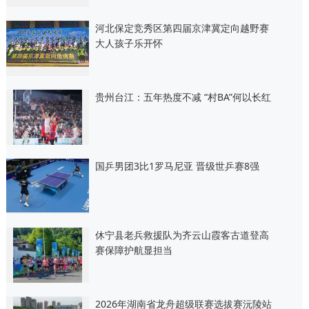
河北保定竞秀区第四届京津冀定向越野赛
大人孩子乐开怀
贵州台江：五年热度不减 “村BA”何以长红
国乒男团3比1罗马尼亚 晋级世乒赛8强
休宁县老兵救援队为齐云山霞客古道登高
赛保障护航显担当
2026年湖南省龙舟超级联赛选拔赛沅陵站