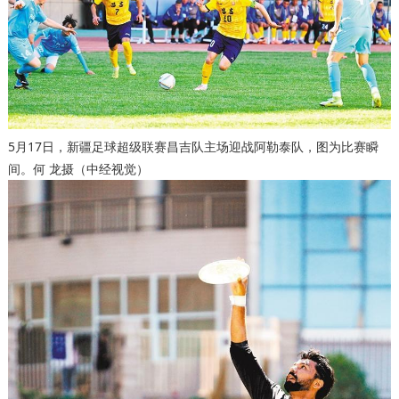
5月17日，新疆足球超级联赛昌吉队主场迎战阿勒泰队，图为比赛瞬
间。何 龙摄（中经视觉）