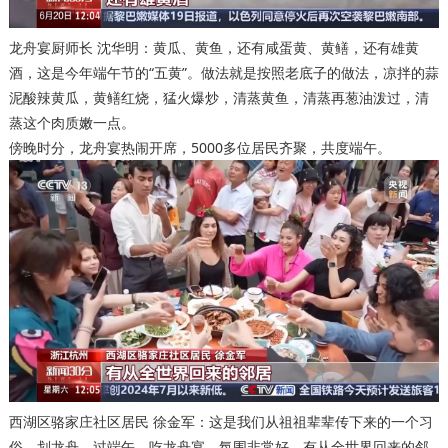
龙舟宴厨师长 沈华明：黄瓜、黄鱼，还有咸蛋黄、黄鳝，还有雄黄
酒，这是今年端午节的“五黄”。做法就是按照老底子的做法，凉拌的蒜
泥酸辣黄瓜，黄鳝红烧，猛火爆炒，清蒸黄鱼，清蒸再葱油泼过，清
蒸这个肉质嫩一点。
傍晚时分，龙舟宴热闹开席，5000多位居民齐聚，共度端午。
西湖区骆家庄社区居民 徐金军：这是我们从祖祖辈辈传下来的一个习
俗，划龙舟、过端午、吃龙舟宴，氛围非常好。有从全世界回来的邻