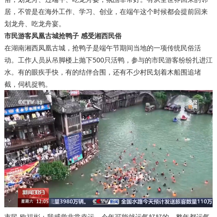
居，不管是在海外工作、学习、创业，在端午这个时候都会提前回来
划龙舟、吃龙舟宴。
市民游客凤凰古城抢鸭子 感受湘西民俗
在湖南湘西凤凰古城，抢鸭子是端午节期间当地的一项‌传统民俗活
动‌。工作人员从吊脚楼上抛下500只活鸭，参与的市民游客纷纷扎进江
水。有的眼疾手快，有的结伴合围，还有不少村民划着木船围追堵
截，伺机捉鸭。
市民 欧福彬：我感觉非常幸运，今年可能就运气好好的，整年都运气