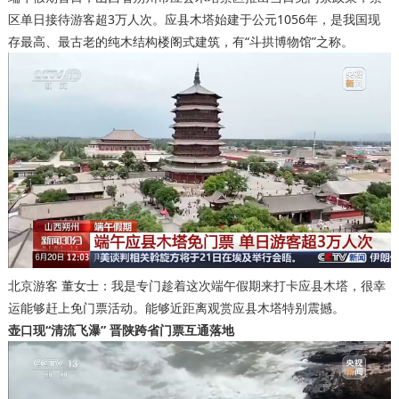
区单日接待游客超3万人次。应县木塔始建于公元1056年，是我国现
存最高、最古老的纯木结构楼阁式建筑，有“斗拱博物馆”之称。
北京游客 董女士：我是专门趁着这次端午假期来打卡应县木塔，很幸
运能够赶上免门票活动。能够近距离观赏应县木塔特别震撼。
壶口现“清流飞瀑” 晋陕跨省门票互通落地