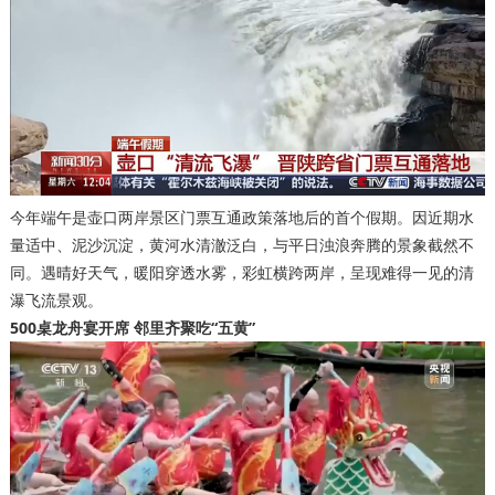
今年端午是壶口两岸景区门票互通政策落地后的首个假期。因近期水
量适中、泥沙沉淀，黄河水清澈泛白，与平日浊浪奔腾的景象截然不
同。遇晴好天气，暖阳穿透水雾，彩虹横跨两岸，呈现难得一见的清
瀑飞流景观。
500桌龙舟宴开席 邻里齐聚吃“五黄”