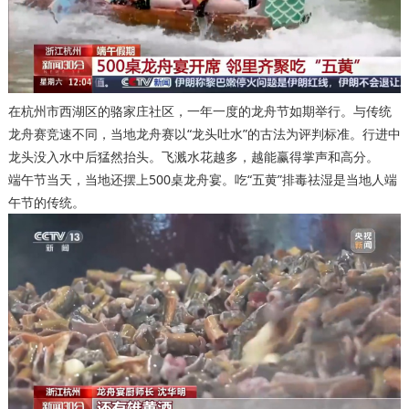
在杭州市西湖区的骆家庄社区，一年一度的龙舟节如期举行。与传统
龙舟赛竞速不同，当地龙舟赛以“龙头吐水”的古法为评判标准。行进中
龙头没入水中后猛然抬头。飞溅水花越多，越能赢得掌声和高分。
端午节当天，当地还摆上500桌龙舟宴。吃“五黄”排毒祛湿是当地人端
午节的传统。