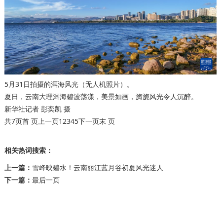
5月31日拍摄的洱海风光（无人机照片）。
夏日，云南大理洱海碧波荡漾，美景如画，旖旎风光令人沉醉。
新华社记者 彭奕凯 摄
共7页首 页上一页1
2
3
4
5
下一页
末 页
相关热词搜索：
上一篇：
雪峰映碧水！云南丽江蓝月谷初夏风光迷人
下一篇：
最后一页