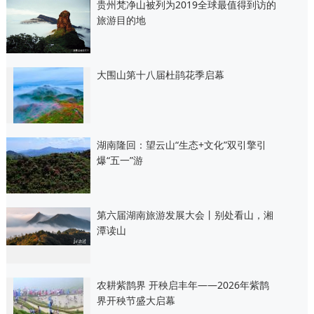
贵州梵净山被列为2019全球最值得到访的
旅游目的地
大围山第十八届杜鹃花季启幕
湖南隆回：望云山“生态+文化”双引擎引
爆“五一”游
第六届湖南旅游发展大会丨别处看山，湘
潭读山
农耕紫鹊界 开秧启丰年——2026年紫鹊
界开秧节盛大启幕