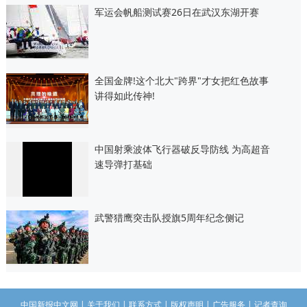
军运会帆船测试赛26日在武汉东湖开赛
全国金牌!这个北大"跨界"才女把红色故事
讲得如此传神!
中国射乘波体飞行器破反导防线 为高超音
速导弹打基础
武警猎鹰突击队授旗5周年纪念侧记
中国新报中文网
|
关于我们
|
联系方式
|
版权声明
|
广告服务
|
记者查询