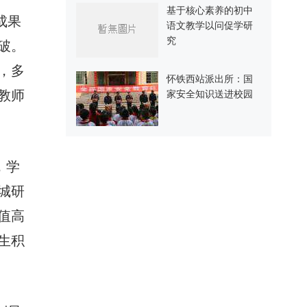
基于核心素养的初中
成果
语文教学以问促学研
究
破。
，多
怀铁西站派出所：国
教师
家安全知识送进校园
，学
城研
值高
生积