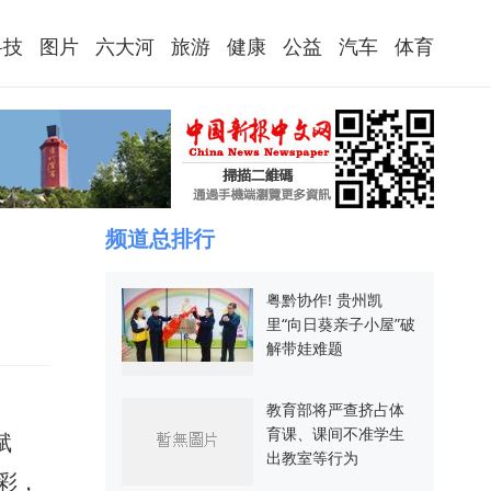
科技
图片
六大河
旅游
健康
公益
汽车
体育
频道总排行
粤黔协作! 贵州凯
里“向日葵亲子小屋”破
解带娃难题
教育部将严查挤占体
育课、课间不准学生
赋
出教室等行为
彩，