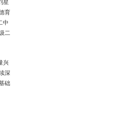
刘星
德育
二中
级二
量兴
续深
基础