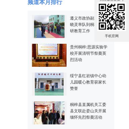
频道本月排行
遵义市政协副主席陈
晓灵率队到桐梓县调
研教育工作
手机官网
贵州桐梓:思源实验学
校开展清明节祭奠英
烈活动
绥宁县红岩镇中心幼
儿园暖心教育获家长
赞誉
桐梓县直属机关工委
县文联赴娄山关开展
缅怀先烈祭奠活动