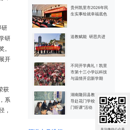
贵州凯里市2026年民
生实事绘就幸福底色
即研
送教赋能 研思共进
学研
奖。
展开
不同开学典礼！凯里
市第十三小学以科技
与温情开启新学期
荣获
湖南隆回县教育局领
，系
导赴花门学校开展“推
门听课”活动
径，
关注微信公众号