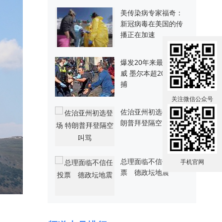
美传染病专家福奇：
新冠病毒在美国的传
播正在加速
爆发20年来最暴力示
威 墨尔本超200人被
捕
关注微信公众号
佐治亚州初选登场 特
朗普拜登隔空叫骂
总理面临不信任投
手机官网
票 德政坛地震