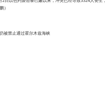
月2日以色列袭击黎巴嫩以来，冲突已经导致3324人丧生
余鹏）
仍被禁止通过霍尔木兹海峡