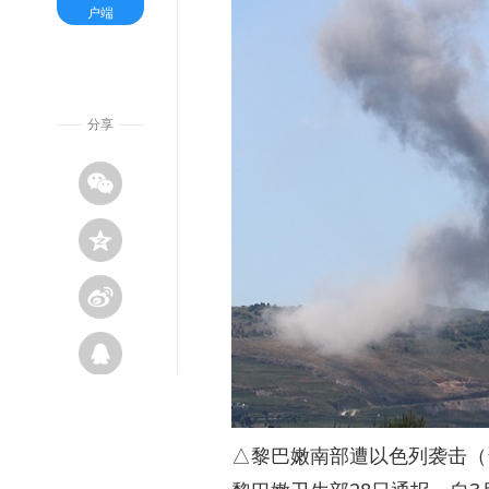
户端
分享
△黎巴嫩南部遭以色列袭击（