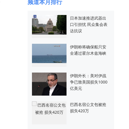
，
频道本月排行
日本加速推进武器出
口引担忧 民众集会表
达抗议
伊朗称将确保船只安
全通过霍尔木兹海峡
伊朗外长：美对伊战
争已致美国损失1000
亿美元
巴西名宿公文包被抢
损失420万