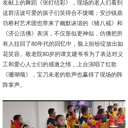
友献上的舞蹈《张灯结彩》，现场的老人们看到
这群活波可爱的孩子们笑得合不拢嘴；安沙镇鼎
功桥村艺术团也带来了幽默诙谐的《猪八戒》和
《济公活佛》表演，不仅形似更神似，仿佛把所
有人拉回了80年代的回忆中，脸上纷纷绽放出如
花笑容。敬老院80岁的谭文建爷爷为了表达对义
工和爱心人士们的感激之情，上台演唱了红歌
《珊瑚颂》，宝刀未老的歌声也赢得了现场的阵
阵掌声。