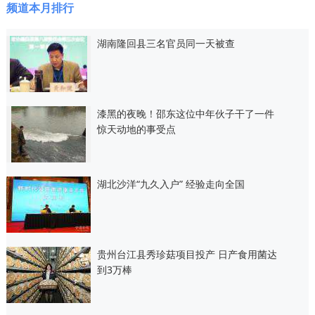
频道本月排行
湖南隆回县三名官员同一天被查
漆黑的夜晚！邵东这位中年伙子干了一件
惊天动地的事受点
湖北沙洋“九久入户” 经验走向全国
贵州台江县秀珍菇项目投产 日产食用菌达
到3万棒