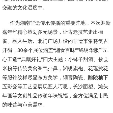
交融的文化温度中。
作为湖南非遗传承传播的重要阵地，本次迎新
嘉年华精心策划多元场景，让古老技艺走出橱
窗、融入生活。北门广场开设的非遗市集将复古
开街，30余个展位涵盖“湘食百味”“锦绣华服”“匠
心工造”“典藏好礼”四大主题：小钵子甜酒、攸县
米粉等传统美食香气扑鼻，湘绣旗袍、花瑶挑花
等服饰纹样尽显东方美学，铜官陶瓷、醴陵釉下
五彩瓷等工艺品展现匠人巧思，长沙面塑、滩头
年画等文创礼品传递年味祝福，全方位满足市民
的味蕾与审美需求。