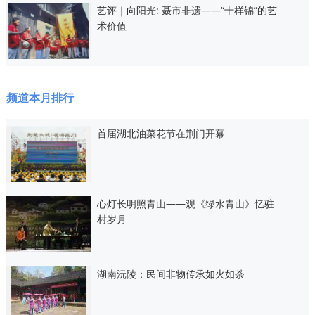
艺评｜向阳光: 聂市非遗——“十样锦”的艺
术价值
频道本月排行
首届湖北油菜花节在荆门开幕
心灯长明照青山——观《绿水青山》忆驻
村岁月
湖南沅陵：民间非物传承如火如荼