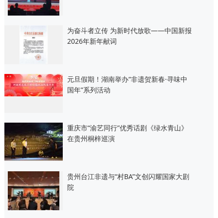
为奋斗者立传 为新时代放歌——中国新报
2026年新年献词
元旦假期！湖南举办“非遗贺新春·寻味中
国年”系列活动
重庆市“渝艺同行”优秀话剧《绿水青山》
在贵州桐梓巡演
贵州台江非遗与“村BA”文创闪耀国家大剧
院