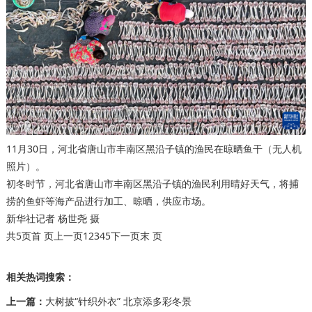
11月30日，河北省唐山市丰南区黑沿子镇的渔民在晾晒鱼干（无人机
照片）。
初冬时节，河北省唐山市丰南区黑沿子镇的渔民利用晴好天气，将捕
捞的鱼虾等海产品进行加工、晾晒，供应市场。
新华社记者 杨世尧 摄
共5页首 页上一页1
2
3
4
5
下一页
末 页
相关热词搜索：
上一篇：
大树披“针织外衣” 北京添多彩冬景