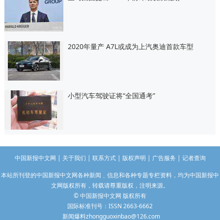
2020年量产 A7L或成为上汽奥迪首款车型
小型汽车驾驶证将“全国通考”
中国新报中文网
|
关于我们
|
联系方式
|
版权声明
|
广告服务
|
记者查询
本站所刊登的中国新报中文网各种新闻﹑信息和各种专题专栏资料，均为中国新报中
文网版权所有，转载请尊重版权，注明来源。
© 中国新报中文网 版权所有
国际标准刊号：ISSN 2663-6662
长沙婚介所
新闻爆料zhongguoxinbao@126.com