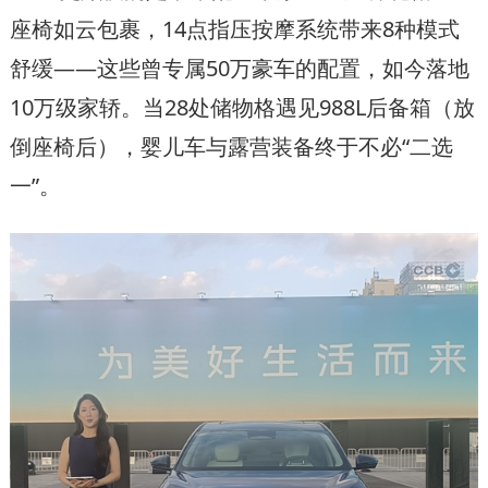
座椅如云包裹，14点指压按摩系统带来8种模式
舒缓——这些曾专属50万豪车的配置，如今落地
10万级家轿。当28处储物格遇见988L后备箱（放
倒座椅后），婴儿车与露营装备终于不必“二选
一”。