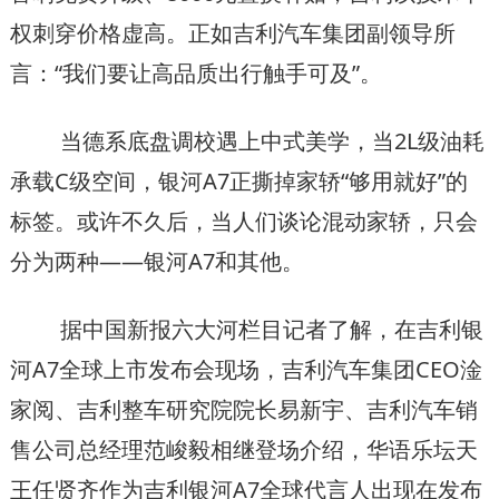
权刺穿价格虚高。正如吉利汽车集团副领导所
言：“我们要让高品质出行触手可及”。
当德系底盘调校遇上中式美学，当2L级油耗
承载C级空间，银河A7正撕掉家轿“够用就好”的
标签。或许不久后，当人们谈论混动家轿，只会
分为两种——银河A7和其他。
据
中国新报
六大河栏目记者了解，在吉利银
河A7全球上市发布会现场，吉利汽车集团CEO淦
家阅、吉利整车研究院院长易新宇、吉利汽车销
售公司总经理范峻毅相继登场介绍，华语乐坛天
王任贤齐作为吉利银河A7全球代言人出现在发布