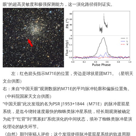
眼”的超高灵敏度和极强探测能力，这一演化路径得到证实。
左：红色箭头指示M71E的位置，旁边是球状星团M71。（星明天
文台供图）
右：来自“中国天眼”观测数据的M71E的平均脉冲轮廓和偏振位置角。
（中科院国家天文台供图）
“中国天眼”此次发现的名为PSR J1953+1844（M71E）的脉冲星双星
系统，是迄今绕转速度最快的蜘蛛类脉冲星系统，经长期观测被确定
为处于“红背”到“黑寡妇”系统演化的中间状态，填补了蜘蛛类脉冲星演
化理论的缺失环节。
《自然》期刊审稿人评价：这个发现使得脉冲星双星系统的轨道周期