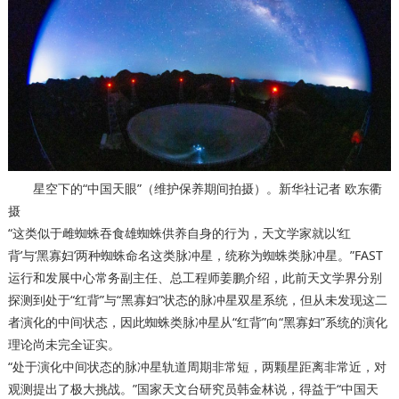
星空下的“中国天眼”（维护保养期间拍摄）。新华社记者 欧东衢
摄
“这类似于雌蜘蛛吞食雄蜘蛛供养自身的行为，天文学家就以‘红
背’与‘黑寡妇’两种蜘蛛命名这类脉冲星，统称为蜘蛛类脉冲星。”FAST
运行和发展中心常务副主任、总工程师姜鹏介绍，此前天文学界分别
探测到处于“红背”与“黑寡妇”状态的脉冲星双星系统，但从未发现这二
者演化的中间状态，因此蜘蛛类脉冲星从“红背”向“黑寡妇”系统的演化
理论尚未完全证实。
“处于演化中间状态的脉冲星轨道周期非常短，两颗星距离非常近，对
观测提出了极大挑战。”国家天文台研究员韩金林说，得益于“中国天