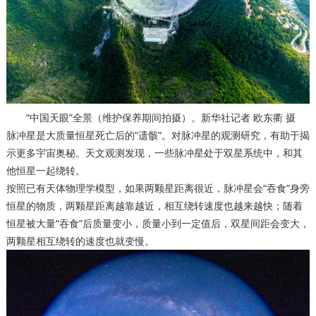
“中国天眼”全景（维护保养期间拍摄）。新华社记者 欧东衢 摄
脉冲星是大质量恒星死亡后的“遗骸”。对脉冲星的观测研究，有助于揭
示更多宇宙奥秘。天文观测发现，一些脉冲星处于双星系统中，和其
他恒星一起绕转。
按照已有天体物理学模型，如果两颗星距离很近，脉冲星会“吞食”身旁
恒星的物质，两颗星距离越靠越近，相互绕转速度也越来越快；随着
恒星被大量“吞食”后质量变小，质量小到一定值后，双星间距会变大，
两颗星相互绕转的速度也就变慢。