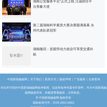
湖南公安服务平台”正式上线 汪涵担任平
台形象大使
第二届湖南科学素质大赛决赛圆满落幕 永
州代表队获冠军
湖南隆回：贫困劳动力就业可享受交通补
贴
中国新报融媒网
|
关于我们
|
联系方式
|
版权声明
|
广告服务
|
记者查询
本站所刊登的中国新报融媒网各种新闻﹑信息和各种专题专栏资料，均为中国新报融
媒网版权所有，转载请尊重版权，注明来源。
© 中国新报融媒网 版权所有
国际标准刊号：ISSN 2663-6662
长沙婚介所