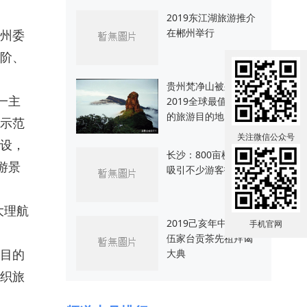
2019东江湖旅游推介
在郴州举行
州委
阶、
贵州梵净山被列为
一主
2019全球最值得到访
的旅游目的地
示范
关注微信公众号
设，
长沙：800亩樱花绽放
游景
吸引不少游客拍照
大理航
2019己亥年中国宣恩
手机官网
伍家台贡茶先祖拜谒
目的
大典
织旅