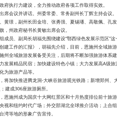
政府执行力建设，全力推动政府各项工作取得实效。
出席会议并讲话。州委常委、常务副州长丁辉主持会议。
、黄璟，副州长田金培、张勇强、夏锡璠、高敬佩、孔发
旗，州政府秘书长黄敏出席会议。
组成员、副局长胡福先围绕建设“鄂西绿色发展示范区”这
创建工作的汇报》，胡福先介绍，目前，恩施州全域旅游
施州全域旅游发展备受关注，后期将不断加强旅游体系建
力发展精品民宿；加快建设特色小镇；大力发展高A级旅
化为旅游产品等。
，将加快推进腾龙洞-大峡谷旅游观光铁路；新增郑州、
点；建成306座旅游厕所。
，恩施州成为国庆十大网红景区和十月热度排位前十旅游
央视和纽约时代广场；外交部湖北全球推介活动；上合组
、台湾等地的形象广告宣传。