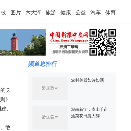
科技
图片
六大河
旅游
健康
公益
汽车
体育
频道总排行
农村美景如诗如画
建的关
则》
创建、
湖南新宁：崀山千亩
油菜花田惹人醉
、敢